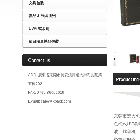
文具包裝
禮品 & 玩具 配件
UV柯式印刷
節日限量禮品包裝
Contact us
ADD: 廣東省東莞市長安鎮霄邊大街海棠苑第
Product int
五棟702
FAX: 0769-86061619
E-mail: sale@lxpack.com
东莞市宏大包
色柯式UV印
波、丝印机、
条龙式服务。