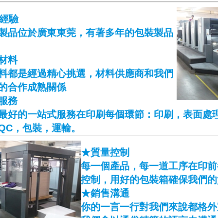
的經驗
製品位於廣東東莞，有著多年的包裝製品
材料
料都是經過精心挑選，材料供應商和我們
的合作成熟關係
服務
最好的一站式服務在印刷每個環節：印刷，表面處
QC，包裝，運輸。
★質量控制
每一個產品，每一道工序在印前
控制，用好的包裝箱確保我們的
★銷售溝通
你的一言一行對我們來說都格外