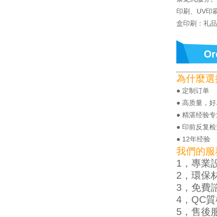
印刷、UV印
盒印刷：礼品
為什麼選
● 定制订单
● 高质量，
● 精湛经验
● 印前反复检
● 12年经验
我們的服
1，專業
2，環保
3，免費
4，QC
5，售後