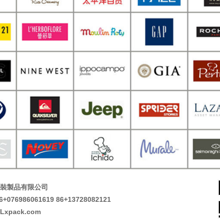
裝製品有限公司
076986061619 86+13728082121
xpack.com