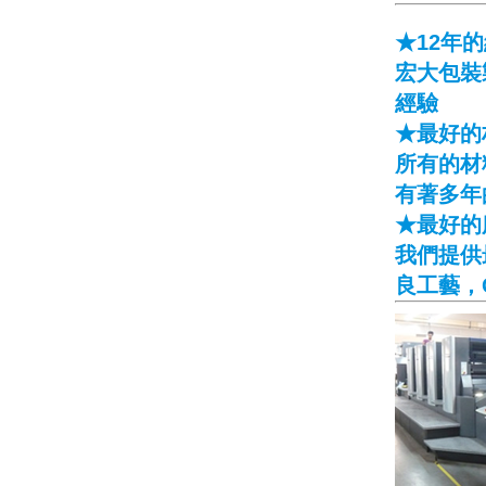
★12年
宏大包裝
經驗
★最好的
所有的材
有著多年
★最好的
我們提供
良工藝，