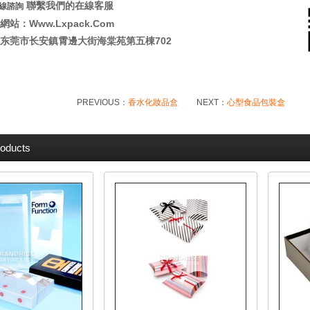
聯繫我們的在線客服
線諮詢
站：Www.Lxpack.Com
东莞市长安鎮霄邊大街海棠苑第五棟702
PREVIOUS：
香水化妝品盒
NEXT：
心型食品包裝盒
roducts