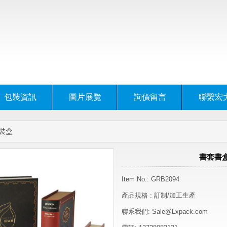
包裝資訊
圖片展覽
詢價留言
聯繫宏
裝盒
書套書
Item No.: GRB2094
產品規格 : 訂制/加工生產
聯系我們: Sale@Lxpack.com