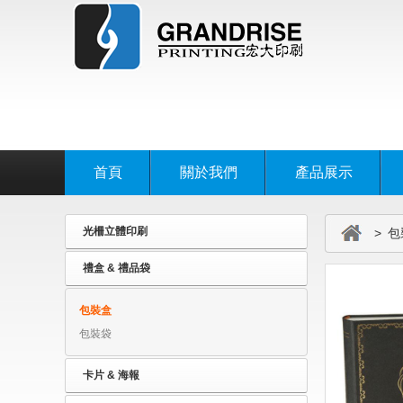
首頁
關於我們
產品展示
光柵立體印刷
> 包
禮盒 & 禮品袋
包裝盒
包裝袋
卡片 & 海報