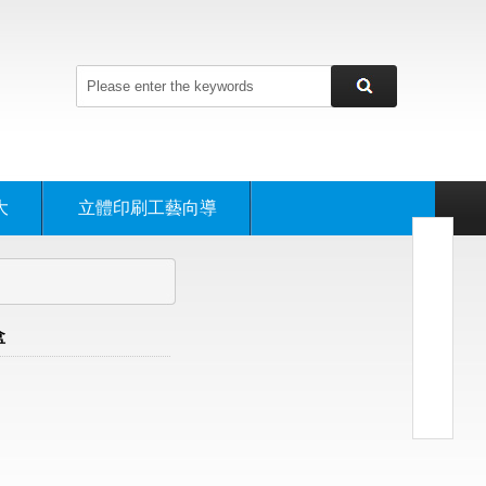
大
立體印刷工藝向導
盒