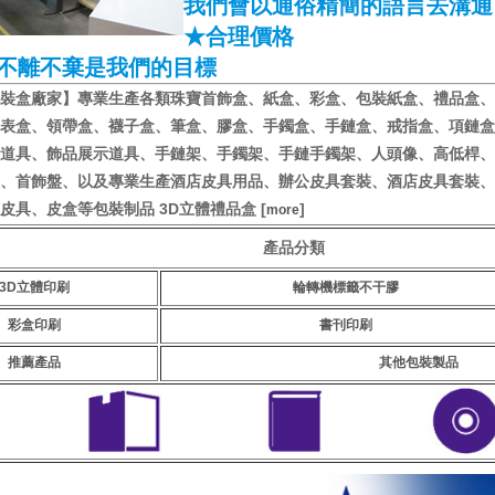
我們會以通俗精簡的語言去溝通
★合理價格
不離不棄是我們的目標
裝盒廠家】專業生產各類珠寶首飾盒、紙盒、彩盒、包裝紙盒、禮品盒、
表盒、領帶盒、襪子盒、筆盒、膠盒、手鐲盒、手鏈盒、戒指盒、項鏈盒
道具、飾品展示道具、手鏈架、手鐲架、手鏈手鐲架、人頭像、高低桿、
、首飾盤、以及專業生產酒店皮具用品、辦公皮具套裝、酒店皮具套裝、
皮具、皮盒等包裝制品 3D立體禮品盒 [
]
more
產品分類
3D立體印刷
輪轉機標籤不干膠
彩盒印刷
書刊印刷
推薦產品
其他包裝製品