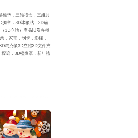
鼠標墊，三維禮盒，三維月
D胸章，3D冰箱貼，3D鑰
體（3D立體）產品以及各種
業，家電，制卡，影樓，
D馬克懷3D立體3D文件夾
，標籤，3D檯燈罩，新年禮