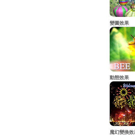
變圖效果
動態效果
魔幻變換效