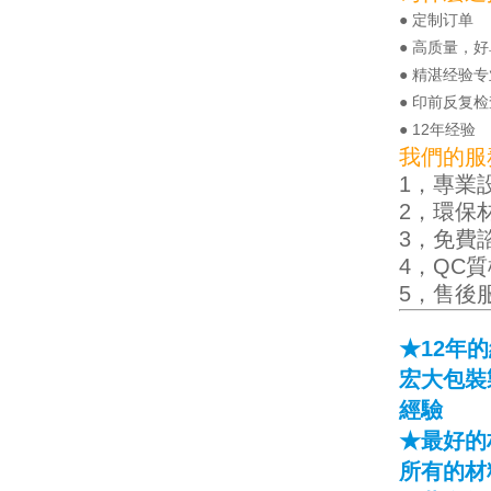
● 定制订单
● 高质量，
● 精湛经验
● 印前反复检
● 12年经验
我們的服
1，專業
2，環保
3，免費
4，QC
5，售後
★12年
宏大包裝
經驗
★最好的
所有的材