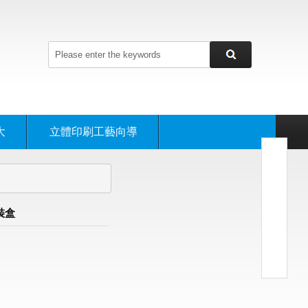
大
立體印刷工藝向導
裝盒