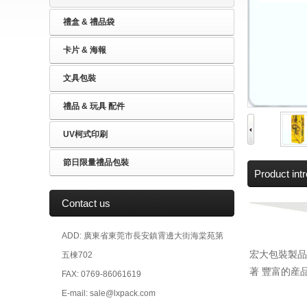
禮盒 & 禮品袋
卡片 & 海報
文具包裝
禮品 & 玩具 配件
UV柯式印刷
節日限量禮品包裝
Product int
Contact us
ADD: 廣東省東莞市長安鎮霄邊大街海棠苑第
宏大包裝製品
五棟702
著 豐富的産
FAX: 0769-86061619
E-mail: sale@lxpack.com