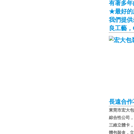
有著多年
★最好的
我們提供
良工藝，
長遠合作
東莞市宏大包
綜合性公司，
三維立體卡，
體包裝盒，立