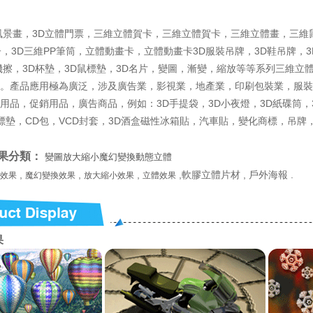
風景畫，3D立體門票，三維立體賀卡，三維立體賀卡，三維立體畫，三維
子，3D三維PP筆筒，立體動畫卡，立體動畫卡3D服裝吊牌，3D鞋吊牌，3
機擦，3D杯墊，3D鼠標墊，3D名片，變圖，漸變，縮放等等系列三維立
。產品應用極為廣泛，涉及廣告業，影視業，地產業，印刷包裝業，服裝
用品，促銷用品，廣告商品，例如：3D手提袋，3D小夜燈，3D紙碟筒，3
鼠標墊，CD包，VCD封套，3D酒盒磁性冰箱貼，汽車貼，變化商標，吊牌
果分類：
變圖放大縮小魔幻變換動態立體
,
,
,
,軟膠立體片材 , 戶外海報 .
效果
魔幻變換效果
放大縮小效果
立體效果
果