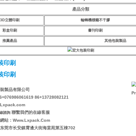
產品分類
3D立體印刷
輪轉機標籤不干膠
彩盒印刷
書刊印刷
推薦產品
其他包裝製品
裝製品有限公司
076986061619 86+13728082121
xpack.com
聯繫我們的在線客服
線諮詢
站：Www.Lxpack.Com
东莞市长安鎮霄邊大街海棠苑第五棟702