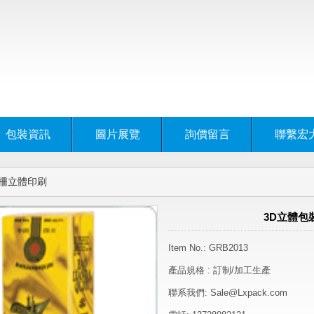
包裝資訊
圖片展覽
詢價留言
聯繫宏
柵立體印刷
3D立體包
Item No.: GRB2013
產品規格 : 訂制/加工生產
聯系我們: Sale@Lxpack.com